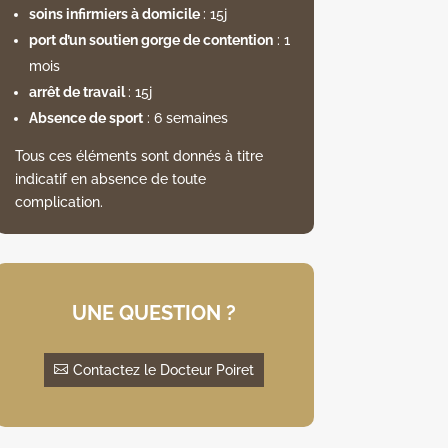
soins infirmiers à domicile
: 15j
port d’un soutien gorge de contention
: 1
mois
arrêt de travail
: 15j
Absence de sport
: 6 semaines
Tous ces éléments sont donnés à titre
indicatif en absence de toute
complication.
UNE QUESTION ?
Contactez le Docteur Poiret