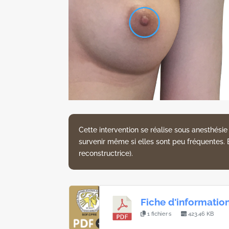
Cette intervention se réalise sous anesthési
survenir même si elles sont peu fréquentes. El
reconstructrice).
Fiche d'informati
1 fichier·s
423.46 KB