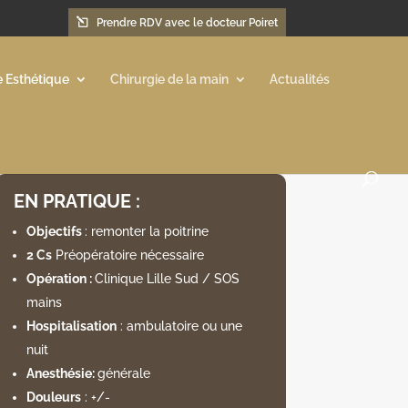
Prendre RDV avec le docteur Poiret
e Esthétique
Chirurgie de la main
Actualités
EN PRATIQUE :
Objectifs
: remonter la poitrine
2 Cs
Préopératoire nécessaire
Opération :
Clinique Lille Sud / SOS
mains
Hospitalisation
: ambulatoire ou une
nuit
Anesthésie:
générale
Douleurs
: +/-